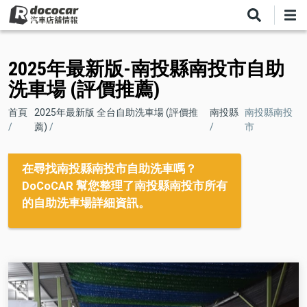
移
至
主
內
2025年最新版-南投縣南投市自助
容
洗車場 (評價推薦)
導
首頁
2025年最新版 全台自助洗車場 (評價推
南投縣
南投縣南投
薦)
市
航
連
在尋找南投縣南投市自助洗車嗎？
結
DoCoCAR 幫您整理了南投縣南投市所有
的自助洗車場詳細資訊。