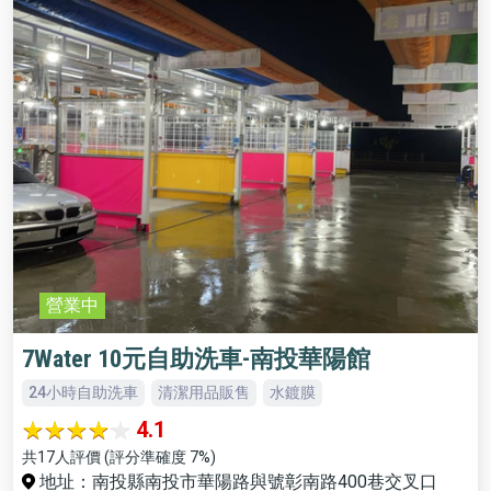
營業中
7Water 10元自助洗車-南投華陽館
24小時自助洗車
清潔用品販售
水鍍膜
4.1
共17人評價 (評分準確度 7%)
地址：南投縣南投市華陽路與號彰南路400巷交叉口