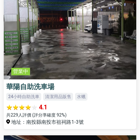
營業中
華陽自助洗車場
24小時自助洗車
清潔用品販售
水蠟
4.1
共229人評價 (評分準確度 92%)
地址：南投縣南投市祖祠路1-3號