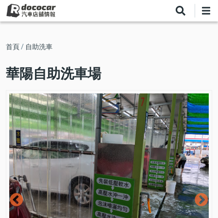
移
至
主
內
導
首頁
自助洗車
容
航
華陽自助洗車場
連
結