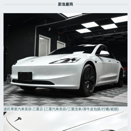
新進廠商
捷匠專業汽車美容-三重店 (三重汽車美容/三重洗車/犀牛皮包膜/打蠟/鍍膜)