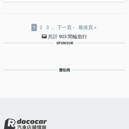
Pagination
目
1
Page
2
Page
3
…
下
下一頁 ›
Last
最後頁 »
前
一
page
共計 903 間輪胎行
頁
頁
SPONSOR
面
贊助商