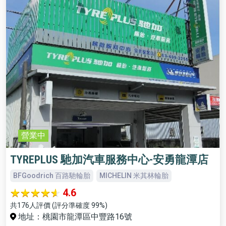
營業中
TYREPLUS 馳加汽車服務中心-安勇龍潭店
BFGoodrich 百路馳輪胎
MICHELIN 米其林輪胎
4.6
共176人評價 (評分準確度 99%)
地址：桃園市龍潭區中豐路16號