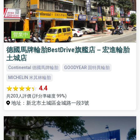
營業中
德國馬牌輪胎BestDrive旗艦店－宏進輪胎
土城店
Continental 德國馬牌輪胎
GOODYEAR 固特異輪胎
MICHELIN 米其林輪胎
4.4
共203人評價 (評分準確度 99%)
地址：新北市土城區金城路一段3號