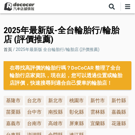
移
至
主
內
2025年最新版-全台輪胎行/輪胎
容
店 (評價推薦)
導
首頁
2025年最新版 全台輪胎行/輪胎店 (評價推薦)
航
連
在尋找高評價的輪胎行嗎？DoCoCAR 整理了全台
輪胎行店家資訊，現在起，您可以透過位置或輪胎
結
店評價，快速搜尋到適合自己愛車的輪胎店！
基隆市
台北市
新北市
桃園市
新竹市
新竹縣
苗栗縣
台中市
南投縣
彰化縣
雲林縣
嘉義縣
嘉義市
台南市
高雄市
屏東縣
宜蘭縣
花蓮縣
台東縣
澎湖縣
金門縣
連江縣