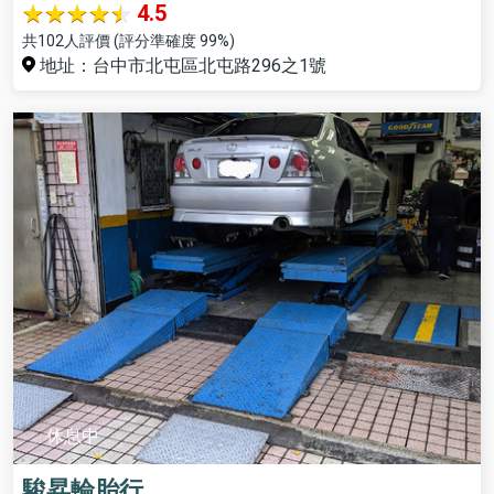
4.5
共102人評價 (評分準確度 99%)
地址：台中市北屯區北屯路296之1號
休息中
駿昇輪胎行