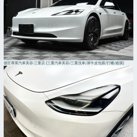
捷匠專業汽車美容-三重店 (三重汽車美容/三重洗車/犀牛皮包膜/打蠟/鍍膜)