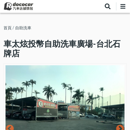
移
至
主
內
導
首頁
自助洗車
容
航
車太炫投幣自助洗車廣場-台北石
連
牌店
結