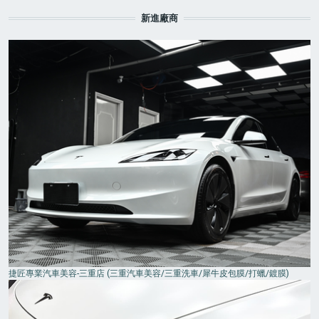
新進廠商
捷匠專業汽車美容-三重店 (三重汽車美容/三重洗車/犀牛皮包膜/打蠟/鍍膜)