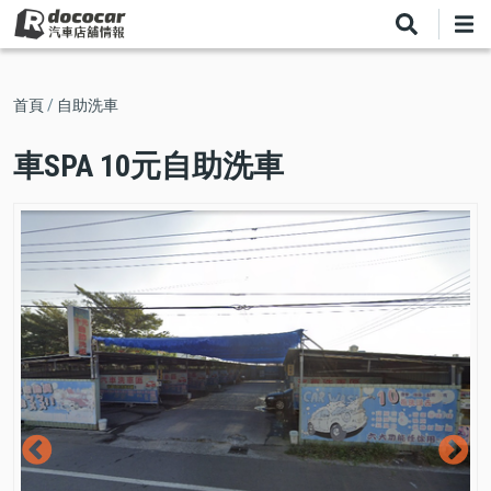
移
至
主
內
導
首頁
自助洗車
容
航
車SPA 10元自助洗車
連
結