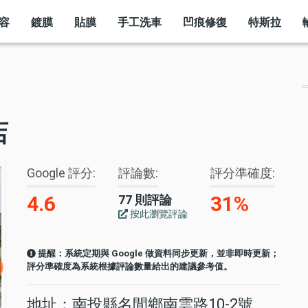
容
鍍膜
貼膜
手工洗車
凹痕修復
特斯拉
店
Google 評分
評論數
評分準確度
4.6
31%
77 則評論
按此瀏覽評論
提醒：系統定期與 Google 做資料同步更新，並非即時更新；
評分準確度為系統根據評論數量給出的建議參考值。
地址：南投縣名間鄉南雲路10-2號