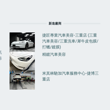
F
新進廠商
捷匠專業汽車美容-三重店 (三重
汽車美容/三重洗車/犀牛皮包膜/
打蠟/鍍膜)
紙
精鍍汽車美容
篩
米其林馳加汽車服務中心-捷博三
重店