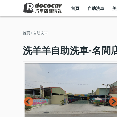
MAIN
移
NAVIGATION
首頁
自助洗車
美
至
主
內
導
首頁
自助洗車
容
航
洗羊羊自助洗車-名間
連
結