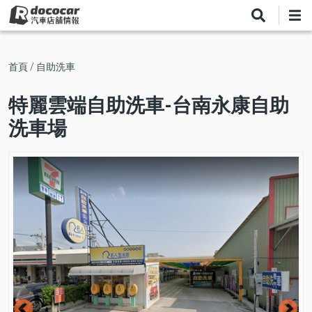
移
至
主
內
導
首頁
自助洗車
容
航
特麗雲端自助洗車-台南永康自助
連
洗車場
結