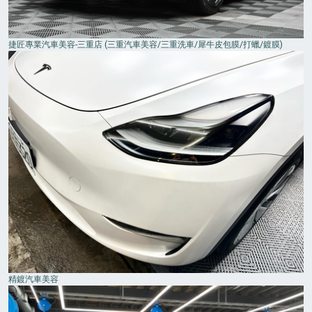
捷匠專業汽車美容-三重店 (三重汽車美容/三重洗車/犀牛皮包膜/打蠟/鍍膜)
精鍍汽車美容