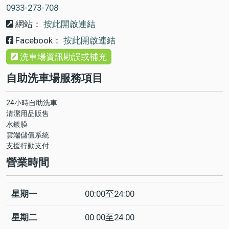
0933-273-708
網站：
按此開啟連結
Facebook：
按此開啟連結
洗車場資訊勘誤或補充
自助洗車場服務項目
24小時自助洗車
清潔用品販售
水鍍膜
雲端儲值系統
支援行動支付
營業時間
星期一
00:00至24:00
日
Time
回
slot
應
星期二
00:00至24:00