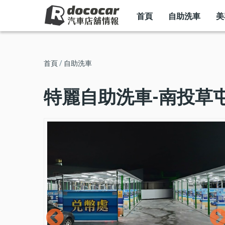
MAIN
移
NAVIGATION
首頁
自助洗車
美
至
主
內
導
首頁
自助洗車
容
航
特麗自助洗車-南投草
連
結