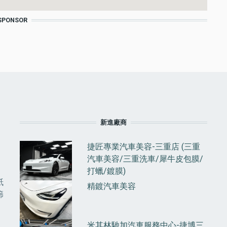
SPONSOR
F
新進廠商
捷匠專業汽車美容-三重店 (三重
汽車美容/三重洗車/犀牛皮包膜/
打蠟/鍍膜)
紙
精鍍汽車美容
篩
米其林馳加汽車服務中心-捷博三