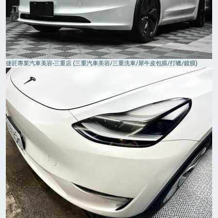
捷匠專業汽車美容-三重店 (三重汽車美容/三重洗車/犀牛皮包膜/打蠟/鍍膜)