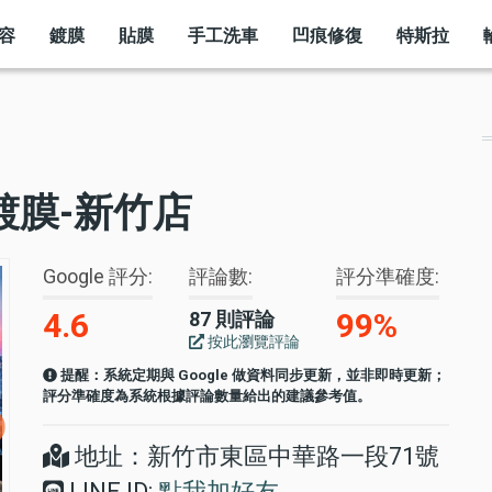
容
鍍膜
貼膜
手工洗車
凹痕修復
特斯拉
史坦利鍍膜-新竹店
Google 評分
評論數
評分準確度
4.6
99%
87 則評論
按此瀏覽評論
提醒：系統定期與 Google 做資料同步更新，並非即時更新；
評分準確度為系統根據評論數量給出的建議參考值。
地址：新竹市東區中華路一段71號
LINE ID:
點我加好友