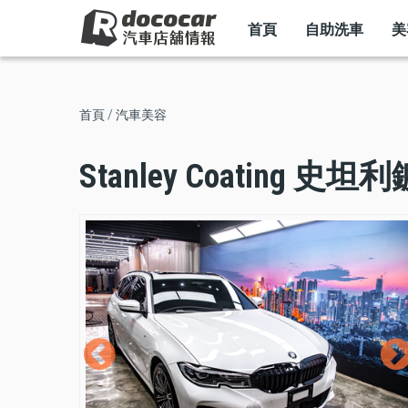
MAIN
移
NAVIGATION
首頁
自助洗車
美
至
主
內
導
首頁
汽車美容
容
航
Stanley Coating 
連
結