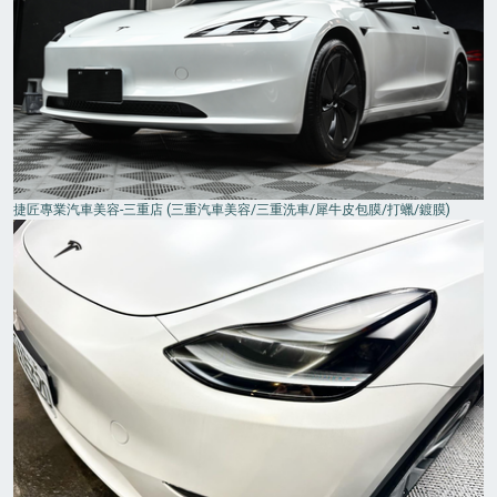
捷匠專業汽車美容-三重店 (三重汽車美容/三重洗車/犀牛皮包膜/打蠟/鍍膜)