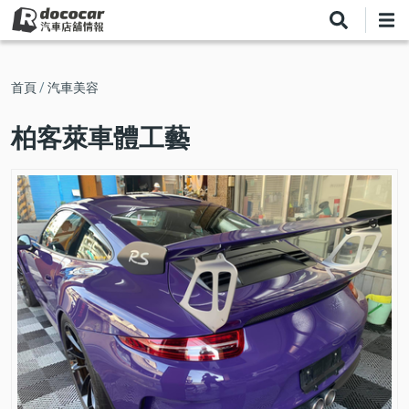
移
至
主
內
導
首頁
汽車美容
容
航
柏客萊車體工藝
連
結