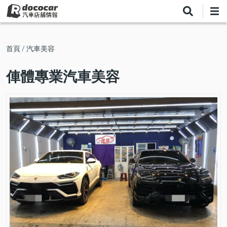
移
至
主
內
導
首頁
汽車美容
容
航
俥體專業汽車美容
連
結