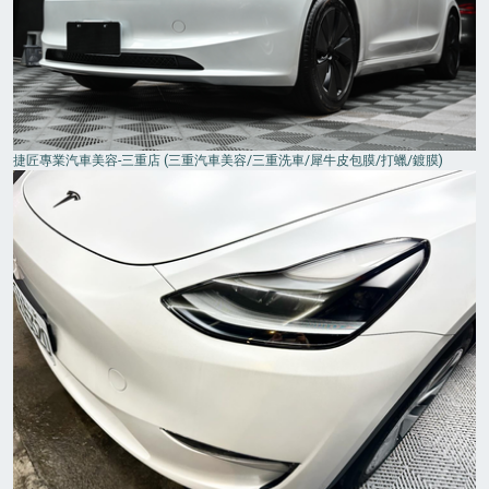
捷匠專業汽車美容-三重店 (三重汽車美容/三重洗車/犀牛皮包膜/打蠟/鍍膜)