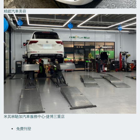
精鍍汽車美容
米其林馳加汽車服務中心-捷博三重店
FOOTER
MENU
免費刊登