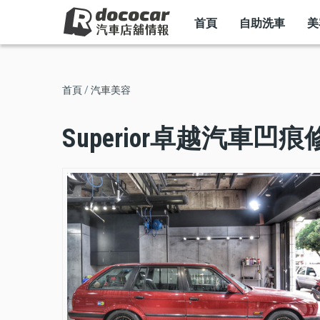
MAIN
移
NAVIGATION
首頁
自助洗車
美
至
主
內
導
首頁
汽車美容
容
航
Superior卓越汽車
連
結