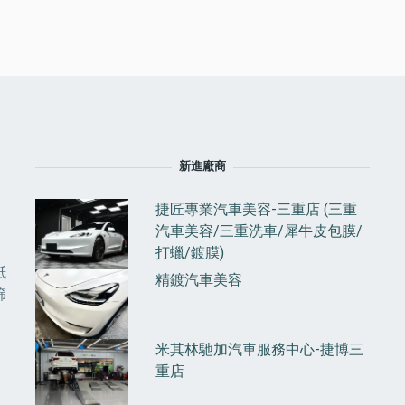
F
新進廠商
捷匠專業汽車美容-三重店 (三重
汽車美容/三重洗車/犀牛皮包膜/
打蠟/鍍膜)
紙
精鍍汽車美容
篩
米其林馳加汽車服務中心-捷博三
重店