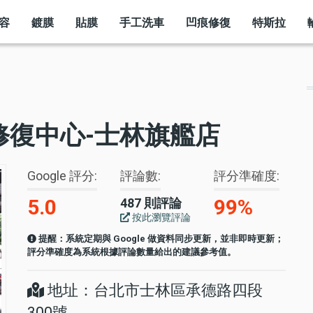
容
鍍膜
貼膜
手工洗車
凹痕修復
特斯拉
凹痕修復中心-士林旗艦店
Google 評分
評論數
評分準確度
5.0
99%
487 則評論
按此瀏覽評論
提醒：系統定期與 Google 做資料同步更新，並非即時更新；
評分準確度為系統根據評論數量給出的建議參考值。
地址：台北市士林區承德路四段
300號