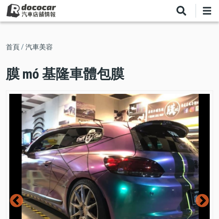
移
至
主
內
導
首頁
汽車美容
容
航
膜 mó 基隆車體包膜
連
結