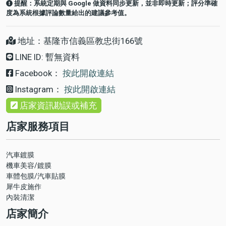
提醒：系統定期與 Google 做資料同步更新，並非即時更新；評分準確
度為系統根據評論數量給出的建議參考值。
地址：基隆市信義區教忠街166號
LINE ID: 暫無資料
Facebook：
按此開啟連結
Instagram：
按此開啟連結
店家資訊勘誤或補充
店家服務項目
汽車鍍膜
機車美容/鍍膜
車體包膜/汽車貼膜
犀牛皮施作
內裝清潔
店家簡介