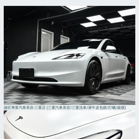
捷匠專業汽車美容-三重店 (三重汽車美容/三重洗車/犀牛皮包膜/打蠟/鍍膜)