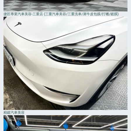
捷匠專業汽車美容-三重店 (三重汽車美容/三重洗車/犀牛皮包膜/打蠟/鍍膜)
精鍍汽車美容