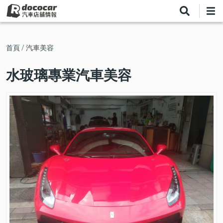
移
至
主
內
導
首頁
汽車美容
容
航
水玻璃專業汽車美容
連
結