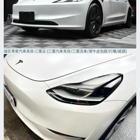
捷匠專業汽車美容-三重店 (三重汽車美容/三重洗車/犀牛皮包膜/打蠟/鍍膜)