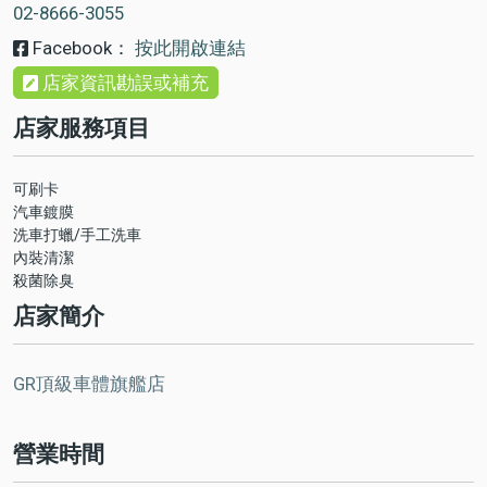
02-8666-3055
Facebook：
按此開啟連結
店家資訊勘誤或補充
店家服務項目
可刷卡
汽車鍍膜
洗車打蠟/手工洗車
內裝清潔
殺菌除臭
店家簡介
GR頂級車體旗艦店
營業時間