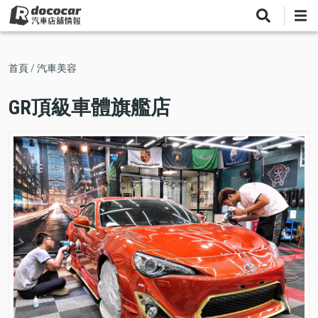
移
至
主
內
導
首頁
汽車美容
容
航
GR頂級車體旗艦店
連
結