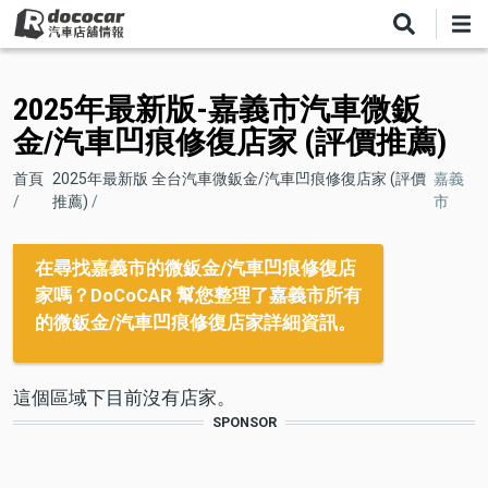
移
至
主
內
2025年最新版-嘉義市汽車微鈑
容
金/汽車凹痕修復店家 (評價推薦)
導
首頁
2025年最新版 全台汽車微鈑金/汽車凹痕修復店家 (評價
嘉義
推薦)
市
航
連
在尋找嘉義市的微鈑金/汽車凹痕修復店
結
家嗎？DoCoCAR 幫您整理了嘉義市所有
的微鈑金/汽車凹痕修復店家詳細資訊。
這個區域下目前沒有店家。
SPONSOR