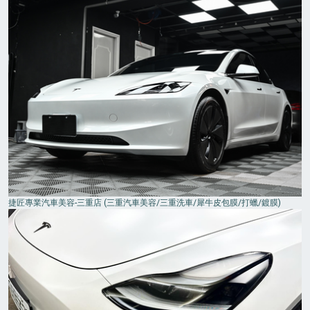
捷匠專業汽車美容-三重店 (三重汽車美容/三重洗車/犀牛皮包膜/打蠟/鍍膜)