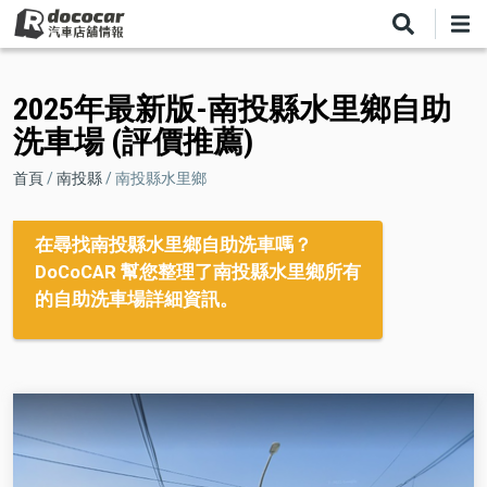
移
至
主
內
2025年最新版-南投縣水里鄉自助
容
洗車場 (評價推薦)
導
首頁
南投縣
南投縣水里鄉
航
連
在尋找南投縣水里鄉自助洗車嗎？
DoCoCAR 幫您整理了南投縣水里鄉所有
結
的自助洗車場詳細資訊。