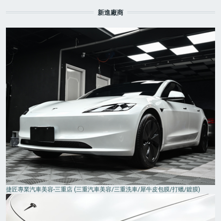
新進廠商
捷匠專業汽車美容-三重店 (三重汽車美容/三重洗車/犀牛皮包膜/打蠟/鍍膜)