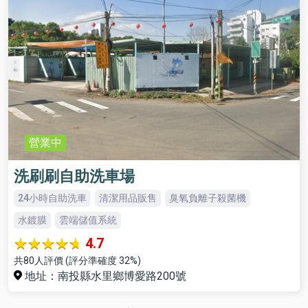
營業中
洗刷刷自助洗車場
24小時自助洗車
清潔用品販售
臭氧負離子殺菌機
水鍍膜
雲端儲值系統
4.7
共80人評價 (評分準確度 32%)
地址：南投縣水里鄉博愛路200號