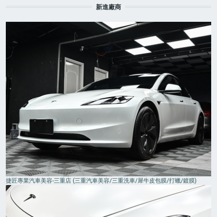
新進廠商
捷匠專業汽車美容-三重店 (三重汽車美容/三重洗車/犀牛皮包膜/打蠟/鍍膜)