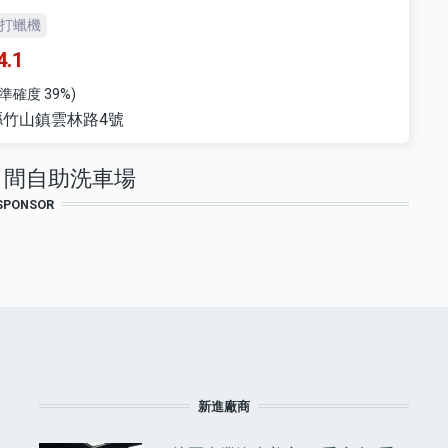
打蠟機
4.1
準確度 39%)
竹山鎮雲林路4號
1 間自助洗車場
SPONSOR
F
新進廠商