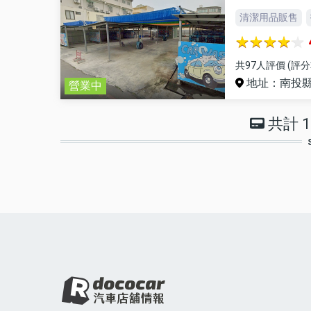
清潔用品販售
共97人評價 (評分
地址：南投縣
營業中
共計 