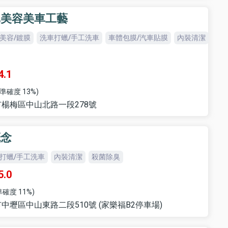
車美容美車工藝
美容/鍍膜
洗車打蠟/手工洗車
車體包膜/汽車貼膜
內裝清潔
4.1
準確度 13%)
楊梅區中山北路一段278號
概念
打蠟/手工洗車
內裝清潔
殺菌除臭
5.0
確度 11%)
壢區中山東路二段510號 (家樂福B2停車場)