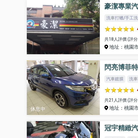
豪潔專業
洗車打蠟/手工
共18人評價 (評分
地址：桃園市
閃亮博菲特
汽車鍍膜
洗車
共21人評價 (評分
地址：桃園市
休息中
冠宇精緻