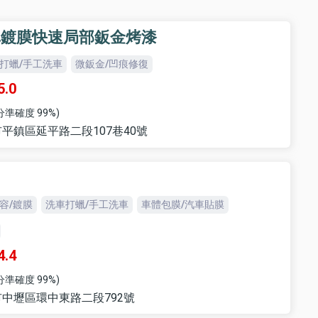
車鍍膜快速局部鈑金烤漆
打蠟/手工洗車
微鈑金/凹痕修復
5.0
分準確度 99%)
平鎮區延平路二段107巷40號
容/鍍膜
洗車打蠟/手工洗車
車體包膜/汽車貼膜
4.4
分準確度 99%)
中壢區環中東路二段792號