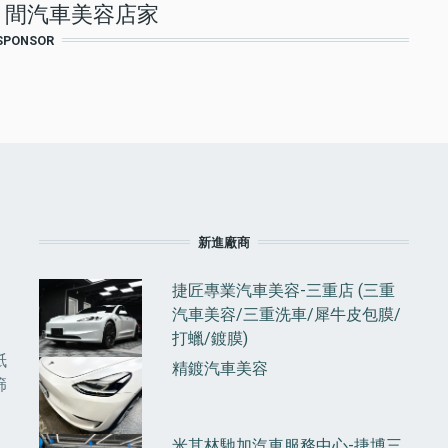
5 間汽車美容店家
頁
SPONSOR
F
新進廠商
捷匠專業汽車美容-三重店 (三重
汽車美容/三重洗車/犀牛皮包膜/
打蠟/鍍膜)
紙
精鍍汽車美容
篩
米其林馳加汽車服務中心-捷博三