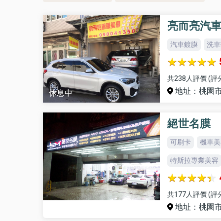
亮而亮汽
汽車鍍膜
洗車
共238人評價 (評
地址：桃園市
休息中
絕世名膜
可刷卡
機車美
特斯拉專業美容
共177人評價 (評
地址：桃園市
休息中