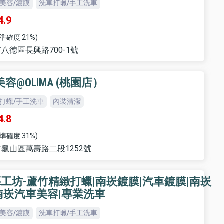
美容/鍍膜
洗車打蠟/手工洗車
4.9
準確度 21%)
八德區長興路700-1號
美容@OLIMA (桃園店）
打蠟/手工洗車
內裝清潔
4.8
準確度 31%)
龜山區萬壽路二段1252號
藝工坊-蘆竹精緻打蠟|南崁鍍膜|汽車鍍膜|南崁
南崁汽車美容|專業洗車
美容/鍍膜
洗車打蠟/手工洗車