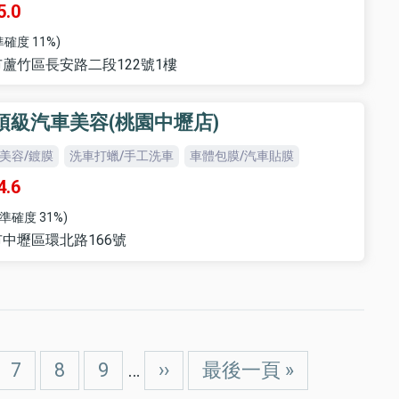
5.0
確度 11%)
蘆竹區長安路二段122號1樓
本頂級汽車美容(桃園中壢店)
美容/鍍膜
洗車打蠟/手工洗車
車體包膜/汽車貼膜
4.6
準確度 31%)
中壢區環北路166號
ge
Page
7
Page
8
Page
9
…
下
››
Last
最後一頁 »
一
page