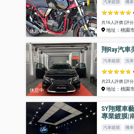
汽車鍍膜
機車
共16人評價 (評分
地址：桃園市
休息中
翔Ray汽車
汽車鍍膜
洗車
共23人評價 (評分
地址：桃園市
休息中
SY翔耀車
專業鍍膜|
汽車鍍膜
機車