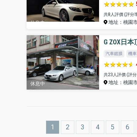
共8人評價 (評分準
地址：桃園市
休息中
G ZOX日
汽車鍍膜
機車
共23人評價 (評分
地址：桃園市
休息中
Pagination
目
1
Page
2
Page
3
Page
4
Page
5
Pa
6
前