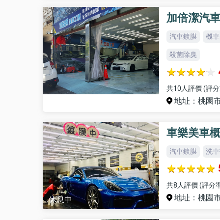
加倍潔汽
汽車鍍膜
機車
殺菌除臭
共10人評價 (評分
地址：桃園市
休息中
車樂美車
汽車鍍膜
洗車
共8人評價 (評分準
地址：桃園市中
休息中