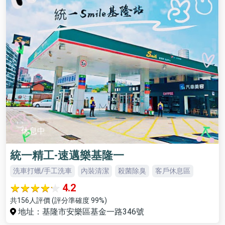
休息中
統一精工-速邁樂基隆一
洗車打蠟/手工洗車
內裝清潔
殺菌除臭
客戶休息區
4.2
共156人評價 (評分準確度 99%)
地址：基隆市安樂區基金一路346號