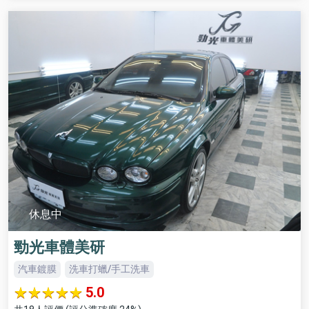
休息中
勁光車體美研
汽車鍍膜
洗車打蠟/手工洗車
5.0