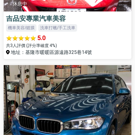
休息中
吉品安專業汽車美容
機車美容/鍍膜
洗車打蠟/手工洗車
5.0
共3人評價 (評分準確度 4%)
地址：基隆市暖暖區源遠路325巷14號