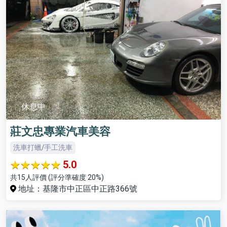
休息中
莊文忠專業汽車美容
洗車打蠟/手工洗車
5.0
共15人評價 (評分準確度 20%)
地址：基隆市中正區中正路366號