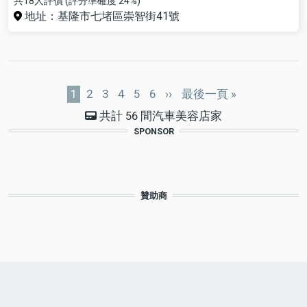
共18人評價 (評分準確度 24%)
地址：基隆市七堵區崇智街41號
Pagination
目
1
Page
2
Page
3
Page
4
Page
5
Page
6
下
››
Last
最後一頁 »
前
一
page
共計 56 間汽車美容店家
頁
頁
SPONSOR
面
贊助商