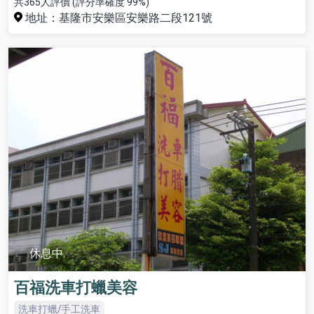
共365人評價 (評分準確度 99%)
地址：基隆市安樂區安樂路二段121號
休息中
百福洗車打蠟美容
洗車打蠟/手工洗車