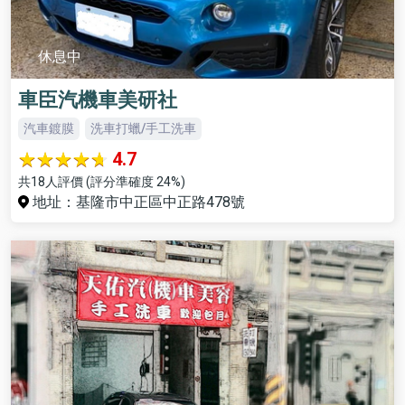
休息中
車臣汽機車美研社
汽車鍍膜
洗車打蠟/手工洗車
4.7
共18人評價 (評分準確度 24%)
地址：基隆市中正區中正路478號