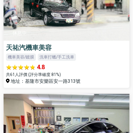
休息中
天祐汽機車美容
機車美容/鍍膜
洗車打蠟/手工洗車
4.8
共61人評價 (評分準確度 81%)
地址：基隆市安樂區安一路313號