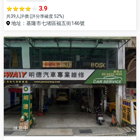
3.9
共39人評價 (評分準確度 52%)
地址：基隆市七堵區福五街146號
休息中