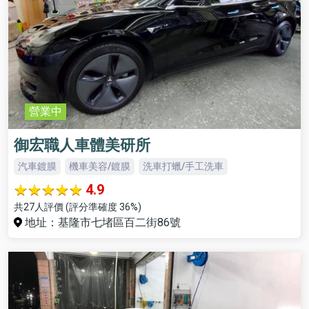
營業中
御宏職人車體美研所
汽車鍍膜
機車美容/鍍膜
洗車打蠟/手工洗車
4.9
共27人評價 (評分準確度 36%)
地址：基隆市七堵區百二街86號