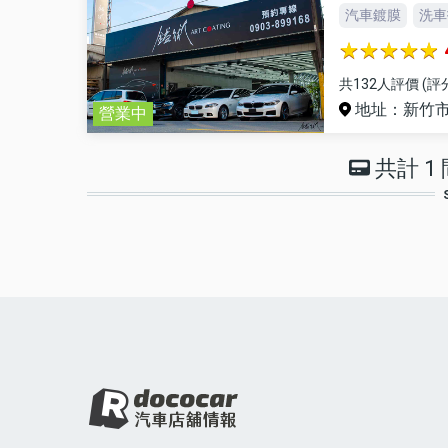
汽車鍍膜
洗車
共132人評價 (評
地址：新竹市
營業中
共計 1