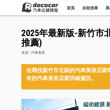
MAIN
移
NAVIGATION
首頁
自助洗車
美
至
主
內
2025年最新版-新竹市
容
推薦)
導
首頁
汽車美容
航
在尋找新竹市北區的汽車美容店家嗎？
連
有的汽車美容店家詳細資訊。
結
鎰術鍍膜 