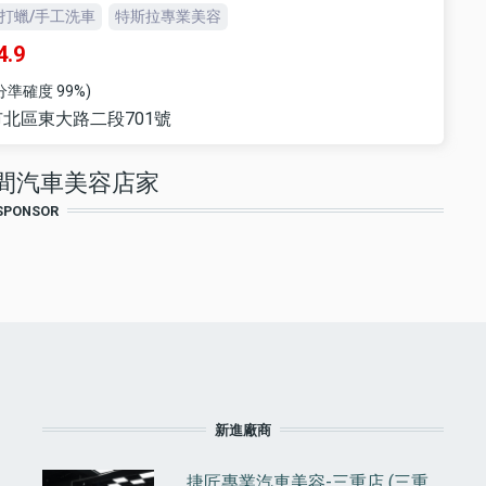
打蠟/手工洗車
特斯拉專業美容
4.9
分準確度 99%)
北區東大路二段701號
 間汽車美容店家
SPONSOR
F
新進廠商
捷匠專業汽車美容-三重店 (三重