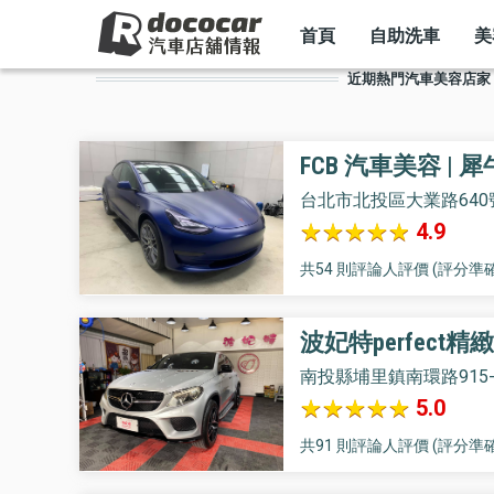
MAIN
移
NAVIGATION
首頁
自助洗車
美
至
近期熱門汽車美容店家
主
內
容
FCB 汽車美容 | 
台北市北投區大業路640
4.9
共54 則評論人評價 (評分準確
波妃特perfect
南投縣埔里鎮南環路915-
5.0
共91 則評論人評價 (評分準確