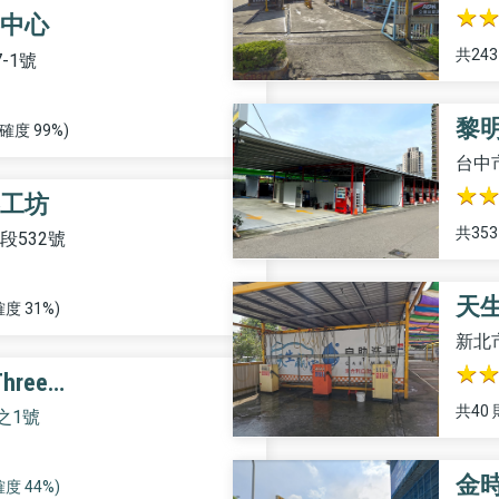
中心
共24
-1號
黎明
度 99%)
台中
工坊
共35
段532號
天
度 31%)
新北
hree…
共40
之1號
金時
度 44%)