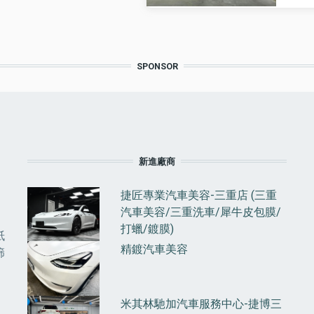
SPONSOR
F
新進廠商
捷匠專業汽車美容-三重店 (三重
汽車美容/三重洗車/犀牛皮包膜/
打蠟/鍍膜)
紙
精鍍汽車美容
篩
米其林馳加汽車服務中心-捷博三