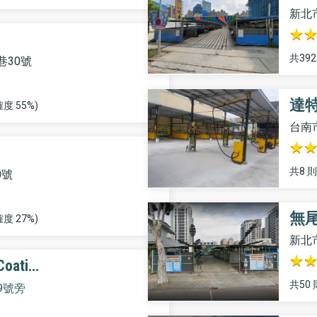
新北
共39
巷30號
達
度 55%)
台南
共8 
0號
無
度 27%)
新北
ati…
共50
9號旁