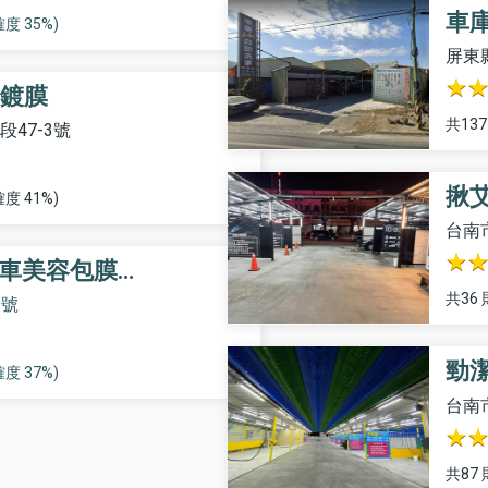
車庫
度 35%)
屏東
鍍膜
共13
47-3號
揪
度 41%)
台南
汽車美容包膜…
共36
9號
勁
度 37%)
台南
共87