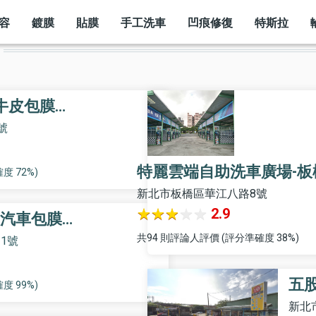
容
鍍膜
貼膜
手工洗車
凹痕修復
特斯拉
犀牛皮包膜…
號
特麗雲端自助洗車廣場-板
度 72%)
新北市板橋區華江八路8號
2.9
精緻汽車包膜…
共94 則評論人評價 (評分準確度 38%)
1號
五
度 99%)
新北