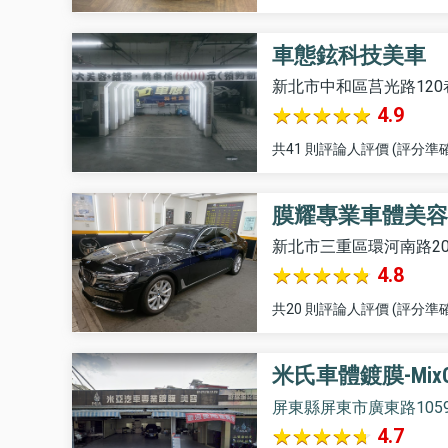
車態鉉科技美車
新北市中和區莒光路120
4.9
共41 則評論人評價 (評分準確
膜耀專業車體美容
新北市三重區環河南路2
4.8
共20 則評論人評價 (評分準確
米氏車體鍍膜-MixCo
屏東縣屏東市廣東路105
4.7